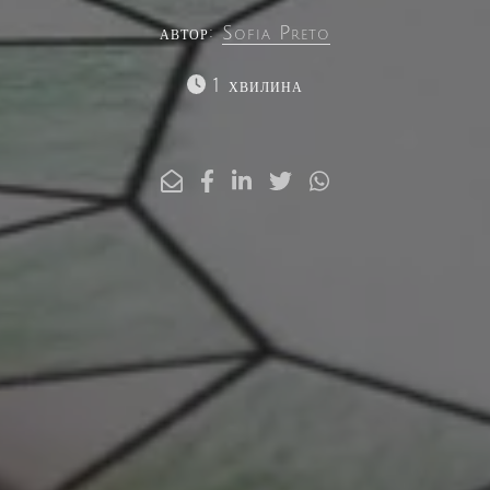
автор:
Sofia Preto
1 хвилина