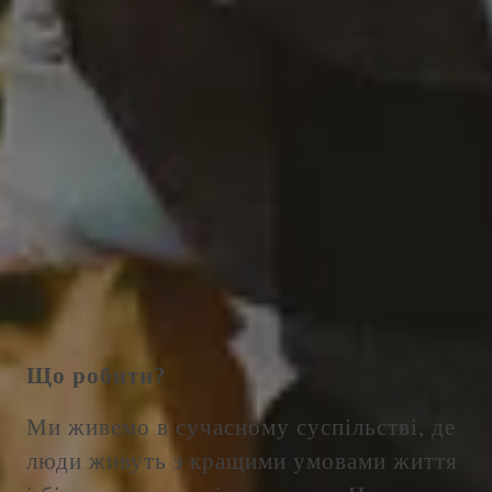
Що робити?
Ми живемо в сучасному суспільстві, де
люди живуть з кращими умовами життя