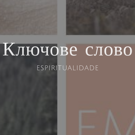
Ключове слово
espiritualidade