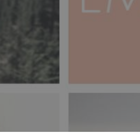
еживання Концентрацій,
о надається нам в будь-
ія розуму, тіло, емоції
 способі життя.
ROMISSO
MEDITAÇÃO
ÃO
ALINHAMENTO