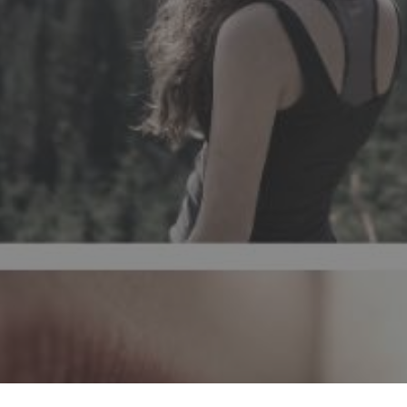
Екологічність? Повідомляємо про пер
презервативів і Мистерії в природі, щ
який момент нашого життя. Гармонізац
та духу в простому і частому
BEM-ESTAR
AUTOCUIDADO
AUTOCOMP
ESPIRITUALIDADE
INSIGHT
CONEX