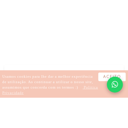
EMAGRECER, EQUILÍBRIO MENTAL, EMAGRECIMENTO
SUSTENTÁVEL, A INFLUÊNCIA DA MENTE NO GANHO DE PESO
Usamos cookies para lhe dar a melhor experiência
ACEITO
de utilização. Ao continuar a utilizar o nosso site,
assumimos que concorda com os termos :)
Politica
Privacidade