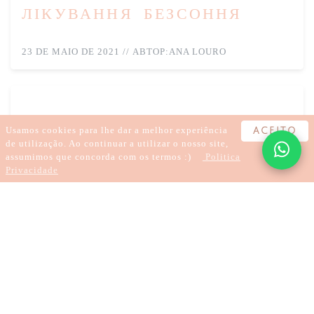
лікування безсоння
23 DE MAIO DE 2021
//
АВТОР:
ANA LOURO
Usamos cookies para lhe dar a melhor experiência
ACEITO
de utilização. Ao continuar a utilizar o nosso site,
assumimos que concorda com os termos :)
Politica
Privacidade
2 хвилини
DOR
ANSIEDADE
PROBLEMAS DIGESTIVOS
Пригнічення та
ACUPUNTURA
FERTILIDADE
китайська медицина