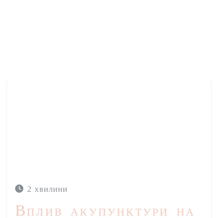
ACUPUNTURA
TRATAMENTO DA INSÓNIA
SAÚDE MENTAL
2 хвилини
SAÚDE DA MULHER
ACUPUNTURA
SAÚDE MENTAL
Вплив акупунктури на
GRAVIDEZ
MATERNIDADE