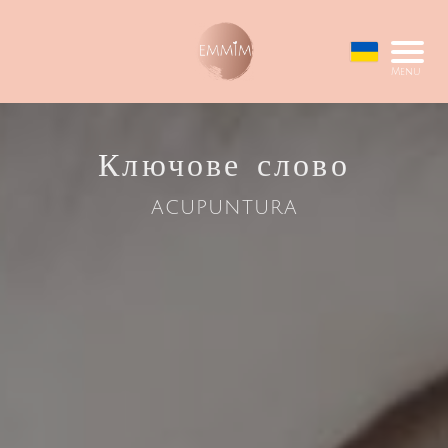
Menu
Ключове слово
acupuntura