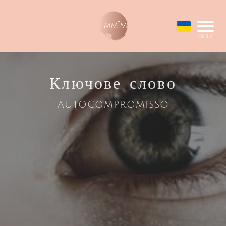
Menu
Ключове слово
autocompromisso