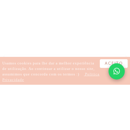
BEM-ESTAR
AUTOCUIDADO
AUTOCOMPROMISSO
MEDITAÇÃO
ESPIRITUALIDADE
INSIGHT
CONEXÃO
ALINHAMENTO
Usamos cookies para lhe dar a melhor experiência
ACEITO
de utilização. Ao continuar a utilizar o nosso site,
assumimos que concorda com os termos :)
Politica
Privacidade
2 хвилини