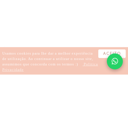
KARMA
CARMA
HIPNOSE
TRATAR TRAUMAS
CURA DE TRAUMAS
LARGAR O KARMA
SANAR A DOR
REGRESSÃO
HIPNOTERAPIA
TRATAMENTOS À DISTÂNCIA
Usamos cookies para lhe dar a melhor experiência
ACEITO
de utilização. Ao continuar a utilizar o nosso site,
assumimos que concorda com os termos :)
Politica
Privacidade
4 minutes
Karma Explained