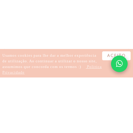
KARMA
CARMA
HIPNOSE
TRATAR TRAUMAS
CURA DE TRAUMAS
LARGAR O KARMA
SANAR A DOR
REGRESSÃO
HIPNOTERAPIA
TRATAMENTOS À DISTÂNCIA
Usamos cookies para lhe dar a melhor experiência
ACEITO
de utilização. Ao continuar a utilizar o nosso site,
assumimos que concorda com os termos :)
Politica
Privacidade
4 minutes
Karma Explained