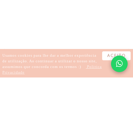
KARMA
CARMA
HIPNOSE
TRATAR TRAUMAS
CURA DE TRAUMAS
LARGAR O KARMA
SANAR A DOR
REGRESSÃO
HIPNOTERAPIA
TRATAMENTOS À DISTÂNCIA
Usamos cookies para lhe dar a melhor experiência
ACEITO
de utilização. Ao continuar a utilizar o nosso site,
assumimos que concorda com os termos :)
Politica
Privacidade
4 minutes
Karma Explained