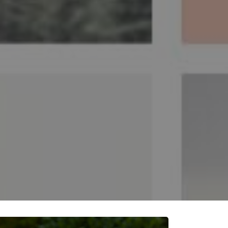
acupuntura es mejor que la reposición
 los síntomas de la menopausia. Si está
s ayudarle a volver a su equilibrio!
MENOPAUSA