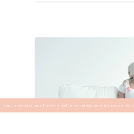
Usamos cookies para lhe dar a melhor experiência de utilização. Ao c
Superar la depresión es posible y la fe
Filipa Gustavo es un ejemplo de una m
sufrió estrés y ansiedad, llegando a l