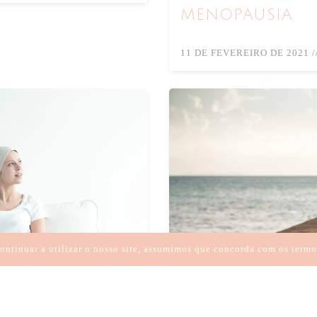
diferente, el cambio su
menopausia
la expa
JOGOS DE DESENVOLVIMENT
11 DE FEVEREIRO DE 2021
/
EXPANSÃ
ontinuar a utilizar o nosso site, assumimos que concorda com os termo
licidad es una elección.
Vivir la Navidad en l
ujer que, durante años,
Desafíos y oportunidad de
a depresión. Hoy es una