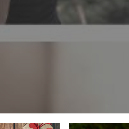
res búsquedas del ser
Según la ciencia, la 
acío o transborda una
hormonal en el combate a
ido real a la vida?
en esta fase, podemo
ADOS