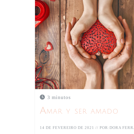
Según la OMS, la salud es un “estado
3 minutos
físico, mental y social y no solamente
y enfermedades
Amar y ser amado
CANCRO
AUTOCONHECI
14 DE FEVEREIRO DE 2021
//
POR:
DORA FERR