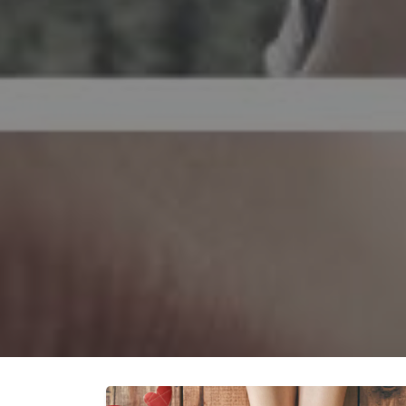
Amar y ser amado es una de las mayo
humano. Amar y ser amado llena un v
fuerza mayor que nos trae un sent
AMOR
DIA DOS NAMOR