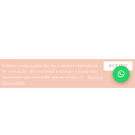
BEM-ESTAR
AUTOCUIDADO
AUTOCOMPROMISSO
MEDITAÇÃO
ESPIRITUALIDADE
INSIGHT
CONEXÃO
ALINHAMENTO
Usamos cookies para lhe dar a melhor experiência
ACEITO
de utilização. Ao continuar a utilizar o nosso site,
assumimos que concorda com os termos :)
Politica
Privacidade
2 minutos