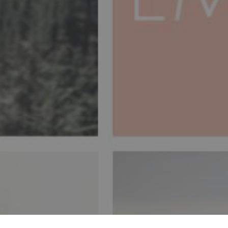
oncentración, Presencia y
 dada a cada momento de
, Emoción y Espiríto en
e Inteiro.
ROMISSO
MEDITAÇÃO
ÃO
ALINHAMENTO