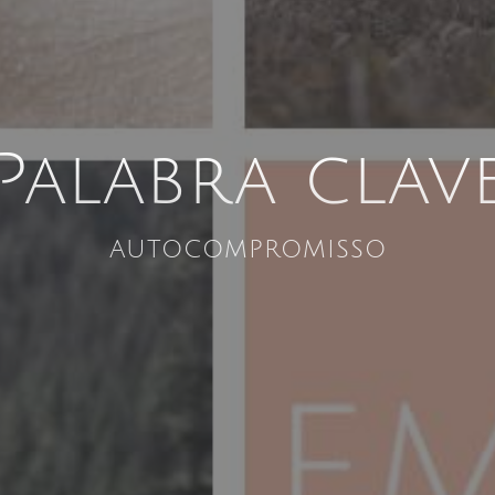
Palabra clav
autocompromisso