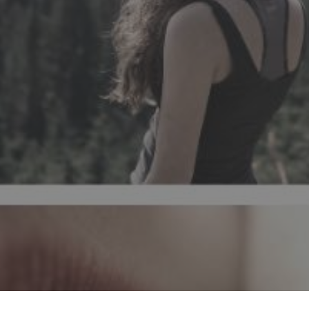
¿Espiritualidad? Guía para vivenciar C
Misterio en la naturaleza que nos es
nuestra vida. Armonizar Mente, Cuerpo
un modo de Vida Simple 
BEM-ESTAR
AUTOCUIDADO
AUTOCOMP
ESPIRITUALIDADE
INSIGHT
CONEX