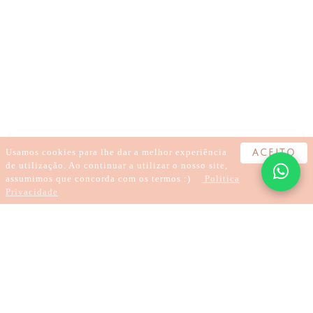
BEM-ESTAR
AUTOCUIDADO
AUTOCOMPROMISSO
MEDITAÇÃO
ESPIRITUALIDADE
INSIGHT
CONEXÃO
ALINHAMENTO
Usamos cookies para lhe dar a melhor experiência
ACEITO
de utilização. Ao continuar a utilizar o nosso site,
assumimos que concorda com os termos :)
Politica
Privacidade
2 minutos