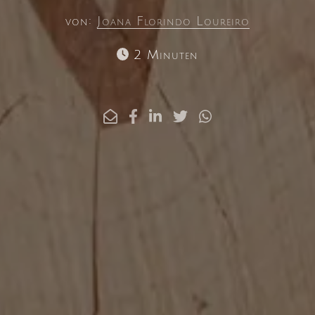
von:
Joana Florindo Loureiro
2 Minuten