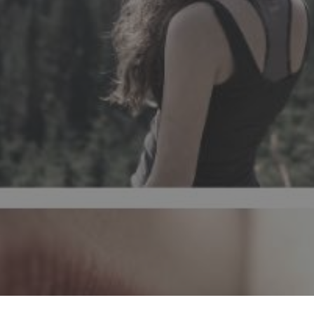
Ökospiritualität? Leitfaden zum Erle
Präsenz und Mysterium in der Natur, 
unseres Lebens gegeben wird. Harmo
Körper, Emotion und Geist in einer
Lebensweise.
BEM-ESTAR
AUTOCUIDADO
AUTOCOMP