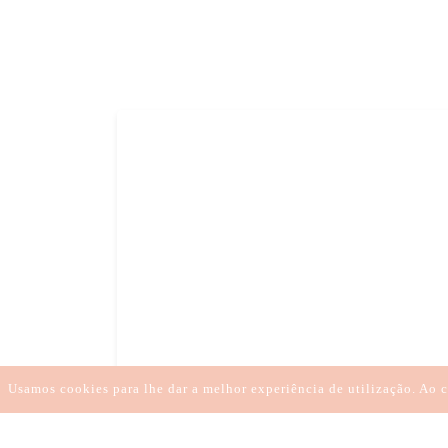
ESPIRITUALIDADE
INSIGHT
CONEX
Usamos cookies para lhe dar a melhor experiência de utilização. Ao c