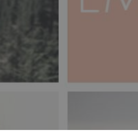
ben von Konzentration,
der uns in jedem Moment
nisierung von Geist,
 einfachen und ganzen
ROMISSO
MEDITAÇÃO