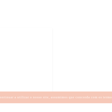
ÃO
ALINHAMENTO
ontinuar a utilizar o nosso site, assumimos que concorda com os termo