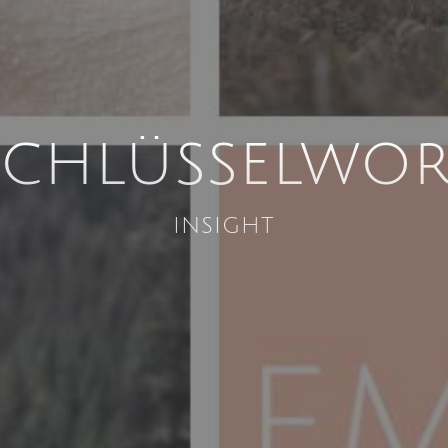
Schlüsselwor
insight