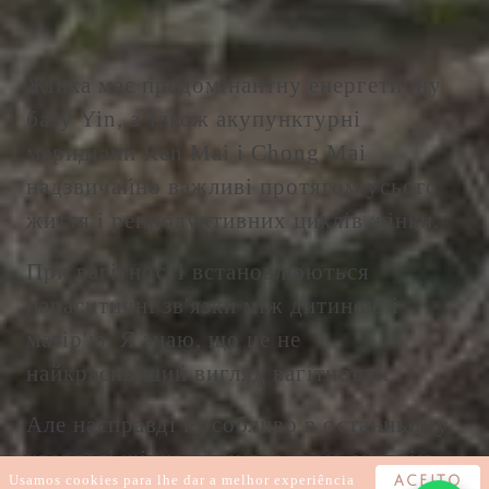
Жінка має предомінантну енергетичну
базу Yin, а також акупунктурні
меридіани Ren Mai і Chong Mai
надзвичайно важливі протягом усього
життя і репродуктивних циклів жінки.
При вагітності встановлюються
параситичні зв'язки між дитиною і
матір'ю. Я знаю, що це не
найкрасивіший вигляд вагітності!
Але насправді і особливо в останньому
кварталі жінка відчуває свою енергію
Usamos cookies para lhe dar a melhor experiência
ACEITO