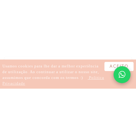
BEM-ESTAR
AUTOCUIDADO
AUTOCOMPROMISSO
MEDITAÇÃO
ESPIRITUALIDADE
INSIGHT
CONEXÃO
ALINHAMENTO
Usamos cookies para lhe dar a melhor experiência
ACEITO
de utilização. Ao continuar a utilizar o nosso site,
assumimos que concorda com os termos :)
Politica
Privacidade
2 minutes