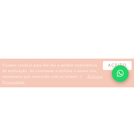
BEM-ESTAR
AUTOCUIDADO
AUTOCOMPROMISSO
MEDITAÇÃO
ESPIRITUALIDADE
INSIGHT
CONEXÃO
ALINHAMENTO
Usamos cookies para lhe dar a melhor experiência
ACEITO
de utilização. Ao continuar a utilizar o nosso site,
assumimos que concorda com os termos :)
Politica
Privacidade
2 minutes