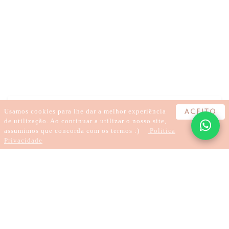
BEM-ESTAR
AUTOCUIDADO
AUTOCOMPROMISSO
MEDITAÇÃO
ESPIRITUALIDADE
INSIGHT
CONEXÃO
ALINHAMENTO
Usamos cookies para lhe dar a melhor experiência
ACEITO
de utilização. Ao continuar a utilizar o nosso site,
assumimos que concorda com os termos :)
Politica
Privacidade
2 minutes