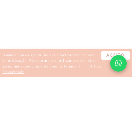
HIPNOSE
PNL
PARAR DE FUMAR
PERDER PESO
SER FELIZ
MARCAR CONSULTA
MEDITAR E RESOLVER COM HIPNOSE
HIPNOSE CLÍNICA
HIPNOSE E PERFUME
HIPNOSE REGRESSIVA
REGRESSÃO
Usamos cookies para lhe dar a melhor experiência
ACEITO
de utilização. Ao continuar a utilizar o nosso site,
assumimos que concorda com os termos :)
Politica
Privacidade
3 minutes
Hypnosis and PNL