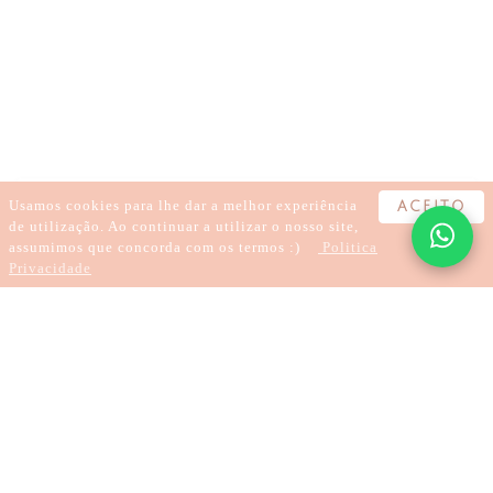
HIPNOSE
PNL
PARAR DE FUMAR
PERDER PESO
SER FELIZ
MARCAR CONSULTA
MEDITAR E RESOLVER COM HIPNOSE
HIPNOSE CLÍNICA
HIPNOSE E PERFUME
HIPNOSE REGRESSIVA
REGRESSÃO
Usamos cookies para lhe dar a melhor experiência
ACEITO
de utilização. Ao continuar a utilizar o nosso site,
assumimos que concorda com os termos :)
Politica
Privacidade
3 minutes
Hypnosis and PNL