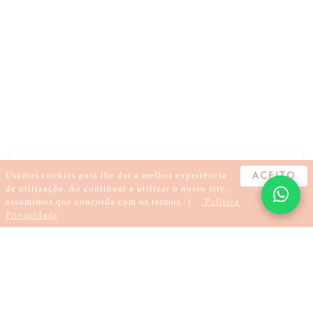
DOR
ANSIEDADE
PROBLEMAS DIGESTIVOS
ACUPUNTURA
FERTILIDADE
Usamos cookies para lhe dar a melhor experiência
ACEITO
de utilização. Ao continuar a utilizar o nosso site,
assumimos que concorda com os termos :)
Politica
Privacidade
4 minutes