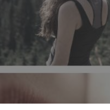
On a date when the 46th anniversary o
Day is celebrated and when reaching p
represents an unequal gender opportu
good opportunity to talk about Women
DIA INTERNACIONAL DA MULHER
ALTO DESEMP
EMPODERAMENTO FEMIN