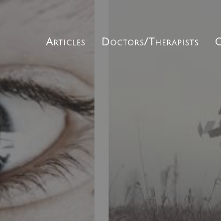
Articles
Doctors/Therapists
C