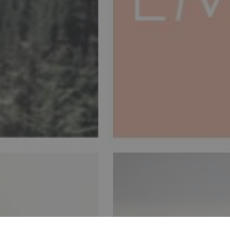
f International Women's
ositions as head still
nity, 8 March 2021 is a
 and High Performance.
ENHO
ALTA PERFORMANCE
INO