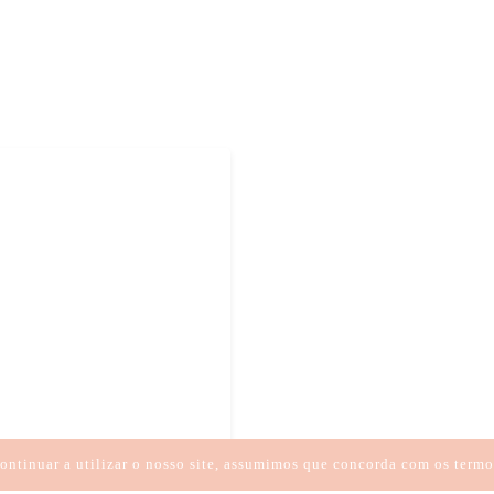
EPRESSÃO NA ADOLESCÊNCIA
 ADOLESCÊNCIA TRATAMENTO
INTOMAS
NSEQUÊNCIAS
ontinuar a utilizar o nosso site, assumimos que concorda com os termo