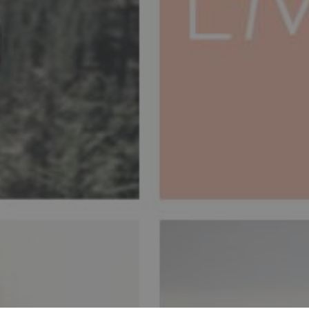
aken seriously, as its
ood. In this article you
dentify symptoms and
at affects younger and
e pandemic.