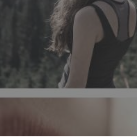
Depression in adolescence should be t
consequences may extend through adulth
can find the answers you seek to i
treatments for this mental illness th
younger, aggravated by th