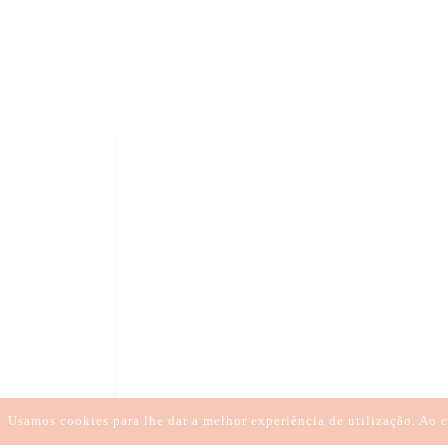
DEPRESSÃO NA ADOLESCÊNCIA COMO AJUDAR
D
DEPRESSÃO NA ADOLESCÊNCIA
DEPRESSÃO NA
DEPRESSÃO ADOLESCÊNCIA S
DEPRESSÃO NA ADOLESCÊNCIA CO
Usamos cookies para lhe dar a melhor experiência de utilização. Ao c