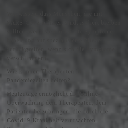
Wir wissen, dass Menschen, die mit
SARS-Cov2 infiziert sind, isoliert bleiben
sollten, wenn sie nur leichte Symptome
haben und auf spezialisierte Pflege
zurückgreifen, wenn sich die Symptome
verschlimmern.
Wie können Therapeuten in
Pandemiezeiten helfen?
Heutzutage ermöglicht die Online-
Überwachung dem Therapeuten, dem
Patienten beizubringen, die durch die
Covid19-Krankheit verursachten