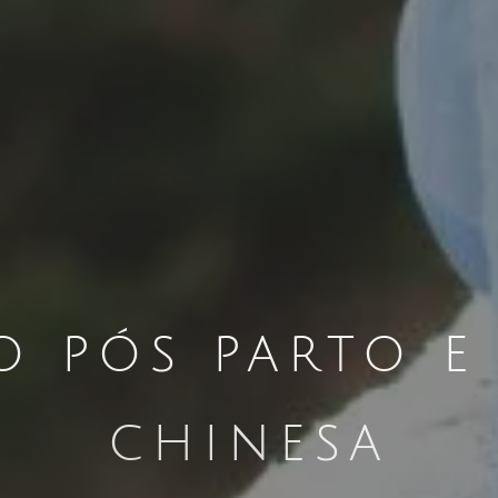
o pós parto e
chinesa