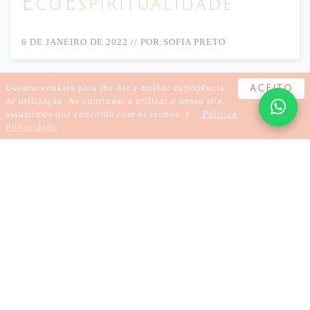
EcoEspiritualidade
6 DE JANEIRO DE 2022
//
POR:
SOFIA PRETO
Usamos cookies para lhe dar a melhor experiência
ACEITO
de utilização. Ao continuar a utilizar o nosso site,
assumimos que concorda com os termos :)
Politica
Privacidade
4 minutos
Emagrecer ... o que
ACUPUNTURA
TRATAMENTO DA INSÓNIA
SAÚDE MENTAL
não se fala.