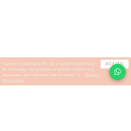
KARMA
CARMA
HIPNOSE
TRATAR TRAUMAS
CURA DE TRAUMAS
LARGAR O KARMA
SANAR A DOR
REGRESSÃO
HIPNOTERAPIA
TRATAMENTOS À DISTÂNCIA
Usamos cookies para lhe dar a melhor experiência
ACEITO
de utilização. Ao continuar a utilizar o nosso site,
assumimos que concorda com os termos :)
Politica
Privacidade
4 хвилини