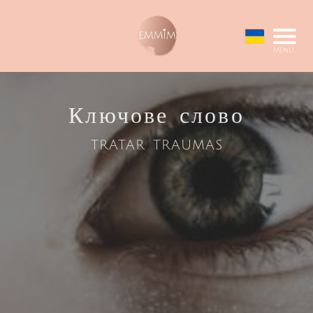
Menu
Ключове слово
tratar traumas