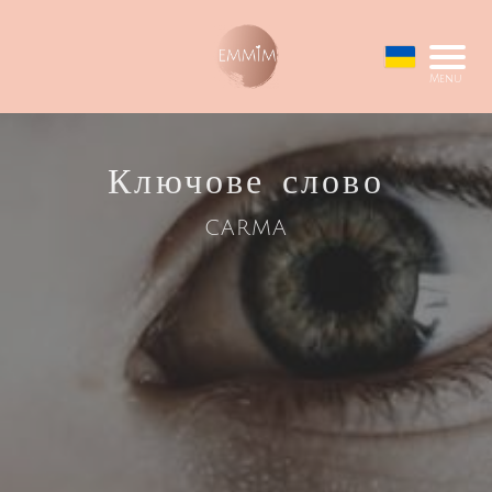
Menu
Ключове слово
carma