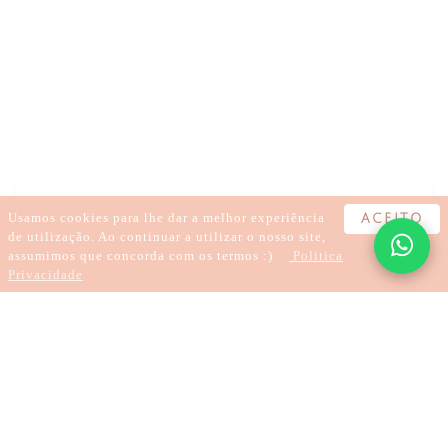
KARMA
CARMA
HIPNOSE
TRATAR TRAUMAS
CURA DE TRAUMAS
LARGAR O KARMA
SANAR A DOR
REGRESSÃO
HIPNOTERAPIA
TRATAMENTOS À DISTÂNCIA
Usamos cookies para lhe dar a melhor experiência
ACEITO
de utilização. Ao continuar a utilizar o nosso site,
assumimos que concorda com os termos :)
Politica
Privacidade
4 хвилини