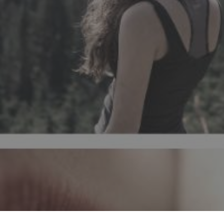
Ця стаття є проблемою, щоб подивити
слухати і дозволити собі відчувати 
легкого "не океї". Іноді це не... і ц
Прийняття і розуміння себе є перши
прийняти інших. Чи можна ви
EMOÇÕES
SENTIMENTOS
LIBERDADE DE E