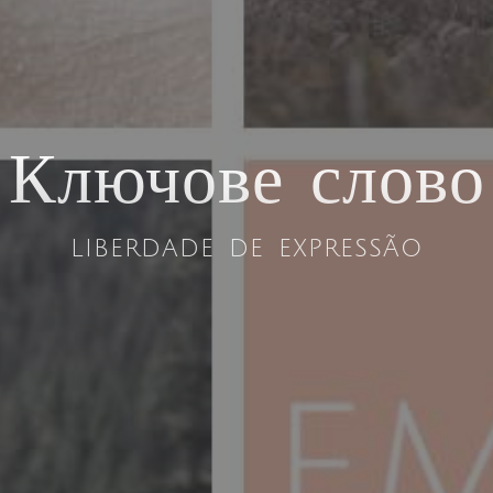
Ключове слово
liberdade de expressão