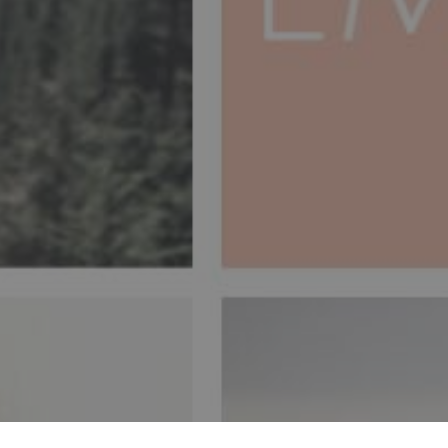
ся всередині, на себе,
себе вільно і за межі
е нормально і здорово.
м кроком, щоб ми могли
 почувати себе?
XPRESSÃO
COMPREENSÃO