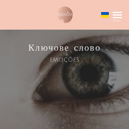
Menu
Ключове слово
emoções