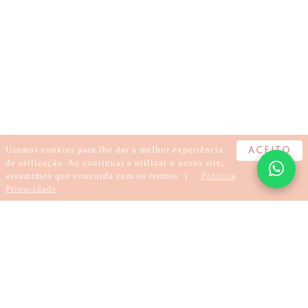
EMOÇÕES
SENTIMENTOS
LIBERDADE DE EXPRESSÃO
COMPREENSÃO
Usamos cookies para lhe dar a melhor experiência
ACEITO
de utilização. Ao continuar a utilizar o nosso site,
assumimos que concorda com os termos :)
Politica
Privacidade
3 хвилини