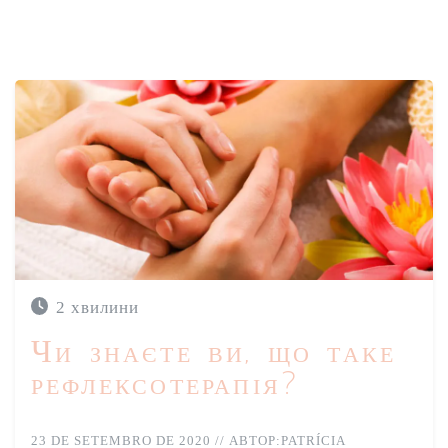
2 хвилини
Чи знаєте ви, що таке
COVID 19
VITAMINA D
рефлексотерапія?
23 DE SETEMBRO DE 2020
//
АВТОР:
PATRÍCIA