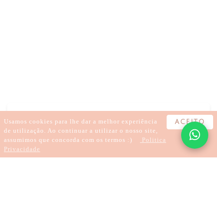
NATAL
EMPATIA
CUIDADO
ATENÇÃO
AMOR
INTELIGÊNCIA EMOCIONAL
INTELIGÊNCIA ESPIRITUAL
MINDHEARTED E HEARTFULNESS
Usamos cookies para lhe dar a melhor experiência
ACEITO
de utilização. Ao continuar a utilizar o nosso site,
assumimos que concorda com os termos :)
Politica
Privacidade
3 minutos