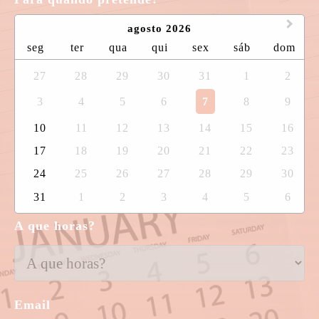
agosto 2026
seg
ter
qua
qui
sex
sáb
dom
27
28
29
30
31
1
2
3
4
5
6
7
8
9
10
11
12
13
14
15
16
17
18
19
20
21
22
23
24
25
26
27
28
29
30
31
1
2
3
4
5
6
A que horas?
Email