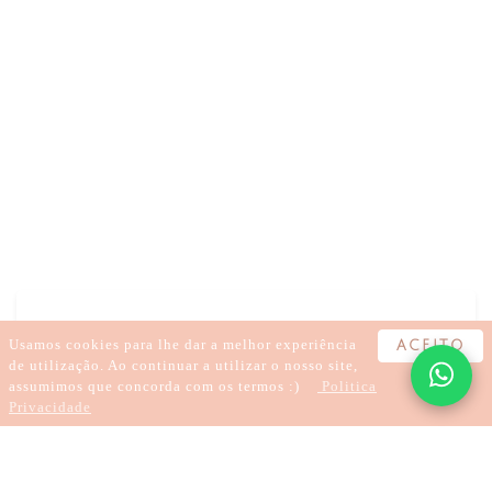
DEPRESSÃO NA ADOLESCÊNCIA COMO AJUDAR
DEPRESSÃO NA ADOLESCÊNCIA
DEPRESSÃO NA ADOLESCÊNCIA
DEPRESSÃO NA ADOLESCÊNCIA TRATAMENTO
DEPRESSÃO ADOLESCÊNCIA SINTOMAS
DEPRESSÃO NA ADOLESCÊNCIA CONSEQUÊNCIAS
Usamos cookies para lhe dar a melhor experiência
ACEITO
de utilização. Ao continuar a utilizar o nosso site,
assumimos que concorda com os termos :)
Politica
Privacidade