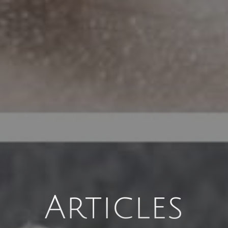
Articles