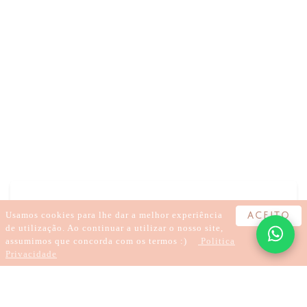
DEPRESSÃO NA ADOLESCÊNCIA COMO AJUDAR
DEPRESSÃO NA ADOLESCÊNCIA
DEPRESSÃO NA ADOLESCÊNCIA
DEPRESSÃO NA ADOLESCÊNCIA TRATAMENTO
DEPRESSÃO ADOLESCÊNCIA SINTOMAS
DEPRESSÃO NA ADOLESCÊNCIA CONSEQUÊNCIAS
Usamos cookies para lhe dar a melhor experiência
ACEITO
de utilização. Ao continuar a utilizar o nosso site,
assumimos que concorda com os termos :)
Politica
Privacidade