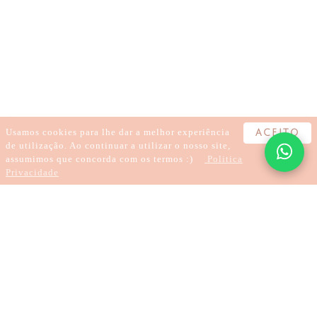
BEM-ESTAR
AUTOCUIDADO
AUTOCOMPROMISSO
MEDITAÇÃO
ESPIRITUALIDADE
INSIGHT
CONEXÃO
ALINHAMENTO
Usamos cookies para lhe dar a melhor experiência
ACEITO
de utilização. Ao continuar a utilizar o nosso site,
assumimos que concorda com os termos :)
Politica
Privacidade
2 minutes
Ecospirituality