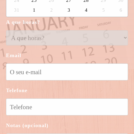
24
25
26
27
28
29
30
31
1
2
3
4
5
6
A que horas?
Email
Telefone
Notas (opcional)