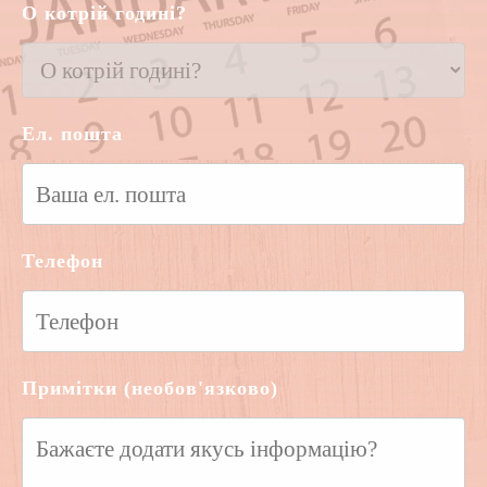
О котрій годині?
Ел. пошта
Телефон
Примітки (необов'язково)