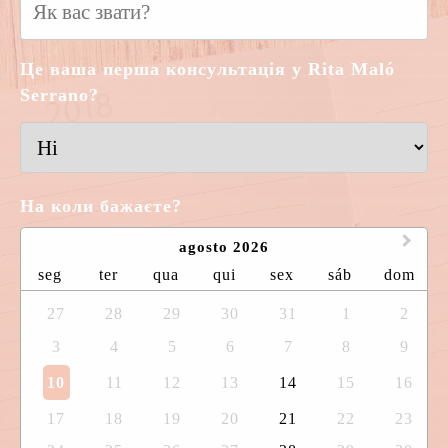
Це ваша перша консультація у Rita Maló
Serrano?
На коли бажаєте?
agosto 2026
seg
ter
qua
qui
sex
sáb
dom
27
28
29
30
31
1
2
3
4
5
6
7
8
9
10
11
12
13
14
15
16
17
18
19
20
21
22
23