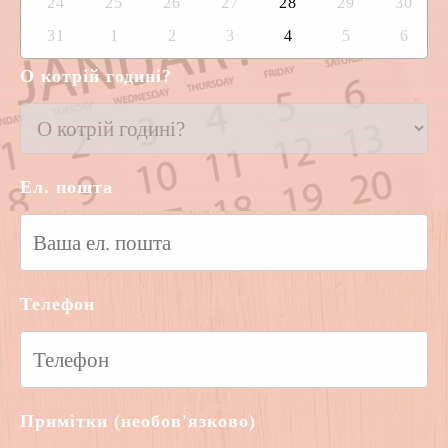
24
25
26
27
28
29
30
31
1
2
3
4
5
6
О котрій годині?
Ел. пошта
Телефон
Примітки (необов'язково)