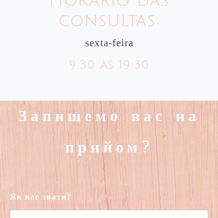
Horário das
consultas:
sexta-feira
9:30 às 19:30
Запишемо вас на
прийом?
Як вас звати?