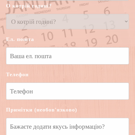
О котрій годині?
Ел. пошта
Телефон
Примітки (необов'язково)