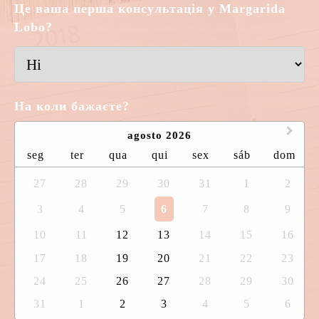
Це ваша перша консультація у Margarida
Lobo?
На коли бажаєте?
agosto 2026
seg
ter
qua
qui
sex
sáb
dom
27
28
29
30
31
1
2
3
4
5
6
7
8
9
10
11
12
13
14
15
16
17
18
19
20
21
22
23
24
25
26
27
28
29
30
31
1
2
3
4
5
6