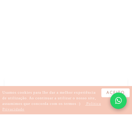
DEPRESSÃO NA ADOLESCÊNCIA COMO AJUDAR
DEPRESSÃO NA ADOLESCÊNCIA
DEPRESSÃO NA ADOLESCÊNCIA
DEPRESSÃO NA ADOLESCÊNCIA TRATAMENTO
DEPRESSÃO ADOLESCÊNCIA SINTOMAS
DEPRESSÃO NA ADOLESCÊNCIA CONSEQUÊNCIAS
Usamos cookies para lhe dar a melhor experiência
ACEITO
de utilização. Ao continuar a utilizar o nosso site,
assumimos que concorda com os termos :)
Politica
Privacidade