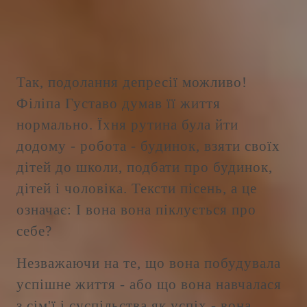
Так, подолання депресії можливо!
Філіпа Густаво думав її життя
нормально. Їхня рутина була йти
додому - робота - будинок, взяти своїх
дітей до школи, подбати про будинок,
дітей і чоловіка. Тексти пісень, а це
означає: І вона вона піклується про
себе?
Незважаючи на те, що вона побудувала
успішне життя - або що вона навчалася
з сім'ї і суспільства як успіх - вона