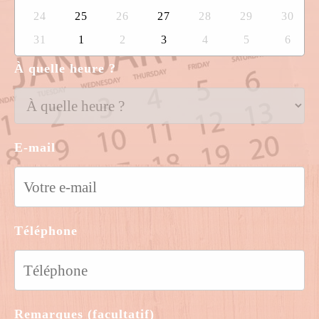
24
25
26
27
28
29
30
31
1
2
3
4
5
6
À quelle heure ?
E-mail
Téléphone
Remarques (facultatif)