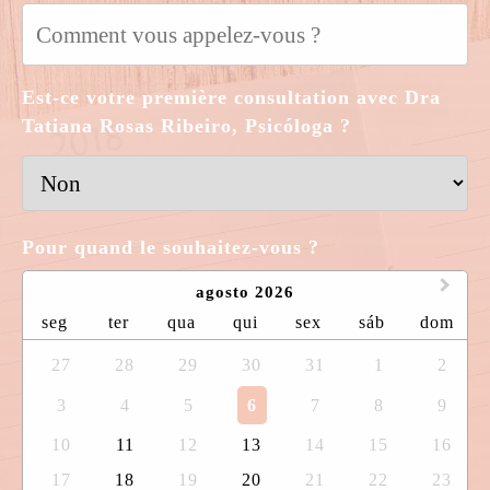
Est-ce votre première consultation avec Dra
Tatiana Rosas Ribeiro, Psicóloga ?
Pour quand le souhaitez-vous ?
agosto 2026
seg
ter
qua
qui
sex
sáb
dom
27
28
29
30
31
1
2
3
4
5
6
7
8
9
10
11
12
13
14
15
16
17
18
19
20
21
22
23