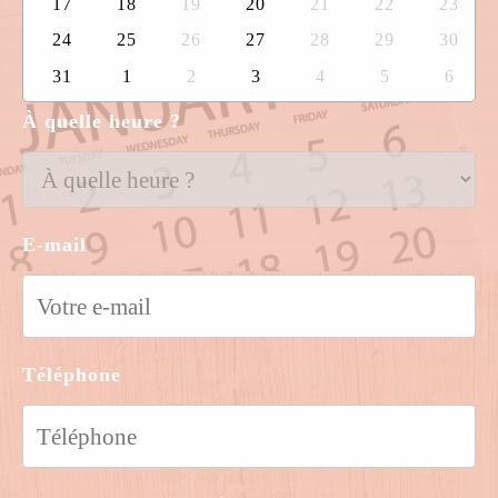
17
18
19
20
21
22
23
24
25
26
27
28
29
30
31
1
2
3
4
5
6
À quelle heure ?
E-mail
Téléphone