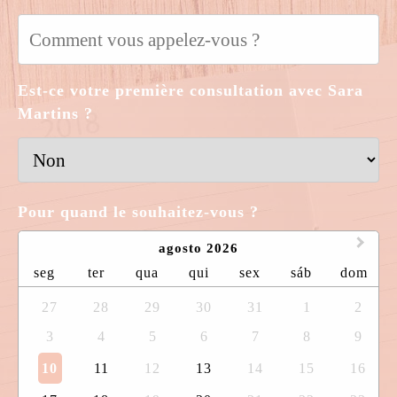
Est-ce votre première consultation avec Sara
Martins ?
Pour quand le souhaitez-vous ?
agosto 2026
seg
ter
qua
qui
sex
sáb
dom
27
28
29
30
31
1
2
3
4
5
6
7
8
9
10
11
12
13
14
15
16