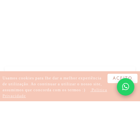
DOR
ANSIEDADE
PROBLEMAS DIGESTIVOS
ACUPUNTURA
FERTILIDADE
Usamos cookies para lhe dar a melhor experiência
ACEITO
de utilização. Ao continuar a utilizar o nosso site,
assumimos que concorda com os termos :)
Politica
Privacidade
4 minutes