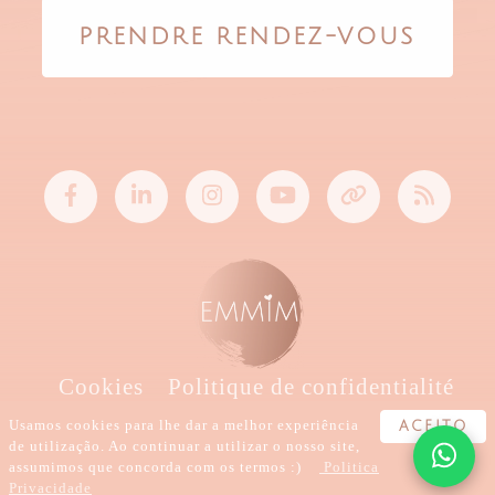
PRENDRE RENDEZ-VOUS
Cookies
Politique de confidentialité
Conditions
Usamos cookies para lhe dar a melhor experiência
ACEITO
de utilização. Ao continuar a utilizar o nosso site,
assumimos que concorda com os termos :)
Politica
Créé avec
par
EMMIM
Privacidade