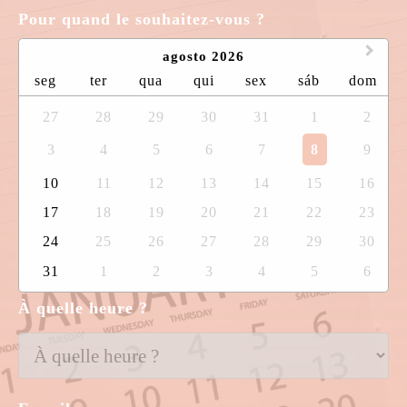
Pour quand le souhaitez-vous ?
agosto 2026
seg
ter
qua
qui
sex
sáb
dom
27
28
29
30
31
1
2
3
4
5
6
7
8
9
10
11
12
13
14
15
16
17
18
19
20
21
22
23
24
25
26
27
28
29
30
31
1
2
3
4
5
6
À quelle heure ?