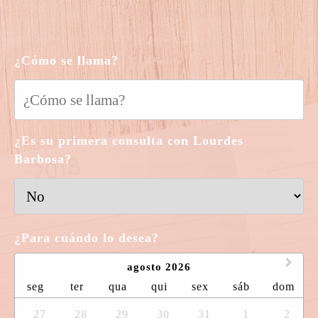
¿Cómo se llama?
¿Es su primera consulta con Lourdes
Barbosa?
¿Para cuándo lo desea?
agosto 2026
seg
ter
qua
qui
sex
sáb
dom
27
28
29
30
31
1
2