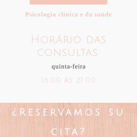
Psicologia clínica e da saúde
Horário das
consultas:
quinta-feira
16:00 às 21:00
¿Reservamos su
cita?