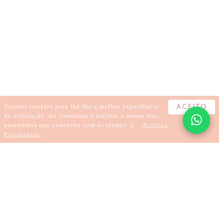
EMOÇÕES
SENTIMENTOS
LIBERDADE DE EXPRESSÃO
COMPREENSÃO
Usamos cookies para lhe dar a melhor experiência
ACEITO
de utilização. Ao continuar a utilizar o nosso site,
assumimos que concorda com os termos :)
Politica
Privacidade
3 minutos